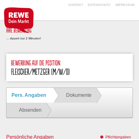
KONTAKT
DATENSCHUTZ
IMPRESSUM
IHRE BEWERBUNG
... dauert nur 2 Minuten!
BEWERBUNG AUF DIE POSITION:
FLEISCHER/METZGER (M/W/D)
Pers. Angaben
Dokumente
Absenden
Persönliche Angaben
Pflichtangaben